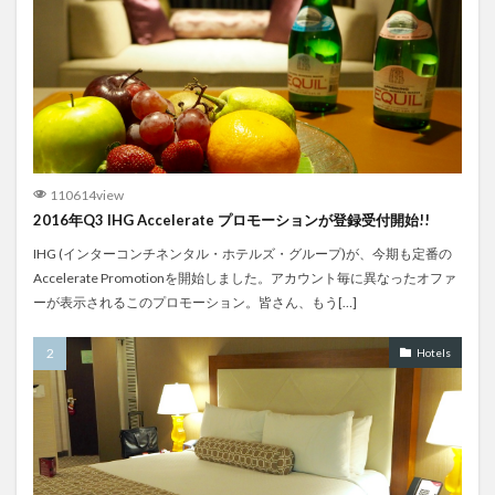
航空会社CM
英国航空
蟹カレー
裏技
詰め込み
農漁村バス
退役
運用
運航休止
郡内バス
都営バス
鉄道
鏞記酒家
関空台北
阪和線
韓国
韓国料理
預け手荷物
食堂車
香港
香港国際空港
高速バス
高麗航空
110614view
2016年Q3 IHG Accelerate プロモーションが登録受付開始!!
検索
IHG (インターコンチネンタル・ホテルズ・グループ)が、今期も定番の
Accelerate Promotionを開始しました。アカウント毎に異なったオファ
ーが表示されるこのプロモーション。皆さん、もう[…]
Hotels