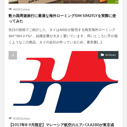
46061view
数カ国周遊旅行に最適な海外ローミングSIM SIM2FLYを実際に使
ってみた
先日の投稿でご紹介した、タイはAIS社が販売する格安海外ローミング
SIM "SIM-2-Fly" 。結構反響が大きく驚いています。痒いところに手が届
くようなこの商品、タイの会社が作っているため、要所要[…]
Airlines
41832view
【2017年8-9月限定】マレーシア航空のエアバスA380が東京成