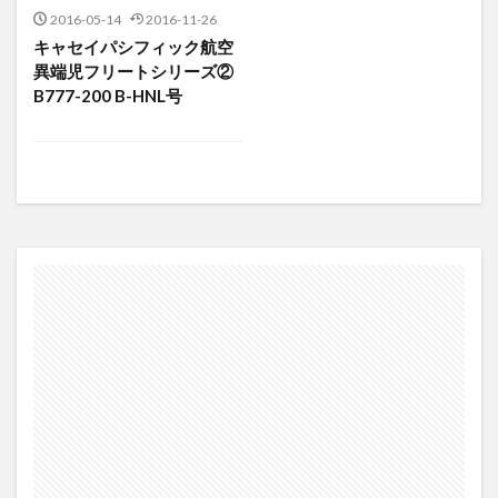
2016-05-14
2016-11-26
マハーチャイ線
マリッジセグメント
キャセイパシフィック航空
マリンドエアー
マルコポーロクラブ
異端児フリートシリーズ②
マレーシア航空
マレーシア航空B737-800
B777-200 B-HNL号
マレーシア航空セール
マレーシア航空ビジネスクラス
マンチェスター
ムンバイ
メインキャビンエクストラ
メガクニンガン
メルキュール
メンテン
やけっぱち
ヤワラート
ユーロトラベラー
ユナイテッド
ユナイテッド航空
ヨハネスブルグ
ライオンエアー
ラウンジ
ラオス航空
ラストフライト
リージョナル
リッツカールトン
ルーメット
レストラン
ロイヤルオーキッドシェラトン
ロサンゼルス
ロンドン
ワールドトラベラープラス
ワンワールド
上限
中古機
乗って残そうマレーシア航空
乗り継ぎ
乱気流