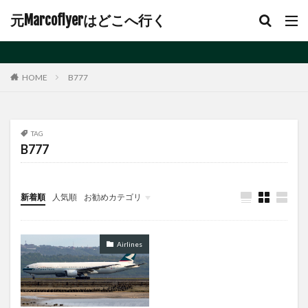
ビジネスクラス
ビジネスクラスセール
元Marcoflyerはどこへ行く
ビジネスクラス搭乗記
ビジネスホテル
ヒルトン
プーパッポン
ファーストクラス
フィリピン航空
フォーポインツ
B777
HOME
フォーポイントバイシェラトンソウル南山
フォーポイントバイシェラトン函館
フカヒレ
TAG
ブリティッシュエアウェイズ
ブルーバード
B777
プレミアムエコノミー
プレミアムエコノミークラス
プロモーション
ベストウェスタン
ペナン
新着順
人気順
お勧めカテゴリ
ボーナスポイント
ホームアローン
ポイント4倍キャンペーン
ポイントブレーク
未分類
ポイント不正利用
ポイント購入
ホテル
Airlines
ホテルプログラム
ホテルプロモーション
ホテル会員資格
ホテル宿泊記
ホノルル号
マイル購入
マイレージプラス
マドリード