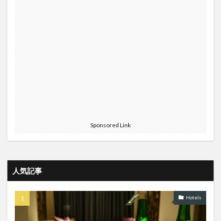
予約
予約画面
京成バス
京阪バス
仁川
仁川空港
以遠権
以遠権路線
全日空
初就航
割引
北京
北米線復活
博物館
危ない航空会社
双方向ステイタスマッチ
取消
台北キャセイラウンジ
台北ラウンジ
台北桃園
名古屋
名古屋市交通局
国泰城の中の人
国鉄
変更
大韓航空
天罰
宿泊記
寝台個室
寝台車
市内バス
引退
成田
成田仁川
Sponsored Link
手数料
搭乗記
新ビジネスクラス
新規路線
新規開業ホテル
新路線
旅行
日本ヘリコプター
格安ビジネスクラス
殻無し
人気記事
海外発券
激安ビジネスクラス
無料キャンペーン
無料宿泊
無料手荷物
特典旅行
異端児
Hotels
相互ステイタスマッチ
移行ボーナス
空港鉄道
美味い店
羽田
航空
航空会社