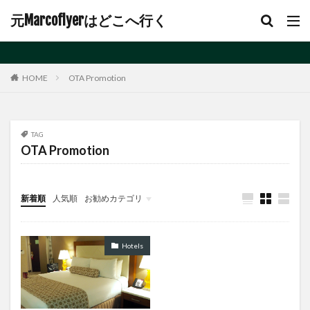
元Marcoflyerはどこへ行く
プーパッポン
ファーストクラス
フィリピン航空
フォーポインツ
フォーポイントバイシェラトンソウル南山
OTA Promotion
HOME
フォーポイントバイシェラトン函館
フカヒレ
ブリティッシュエアウェイズ
ブルーバード
プレミアムエコノミー
プレミアムエコノミークラス
TAG
プロモーション
ベストウェスタン
ペナン
OTA Promotion
ボーナスポイント
ホームアローン
ポイント4倍キャンペーン
ポイントブレーク
新着順
人気順
お勧めカテゴリ
ポイント不正利用
ポイント購入
ホテル
未分類
ホテルプログラム
ホテルプロモーション
Hotels
ホテル会員資格
ホテル宿泊記
ホノルル号
マイル購入
マイレージプラス
マドリード
マハーチャイ線
マリッジセグメント