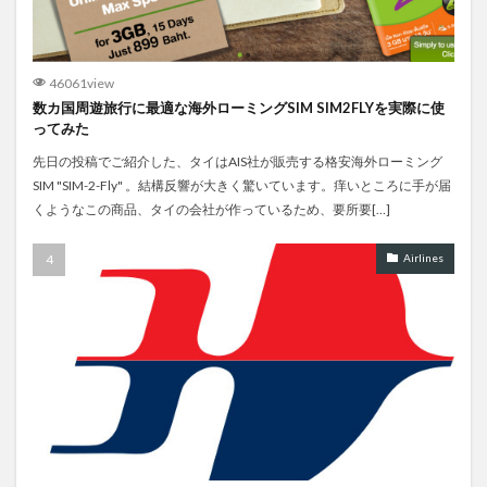
46061view
数カ国周遊旅行に最適な海外ローミングSIM SIM2FLYを実際に使
ってみた
先日の投稿でご紹介した、タイはAIS社が販売する格安海外ローミング
SIM "SIM-2-Fly" 。結構反響が大きく驚いています。痒いところに手が届
くようなこの商品、タイの会社が作っているため、要所要[…]
Airlines