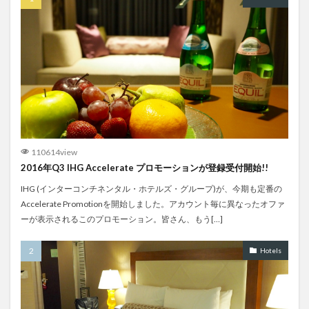
詰め込み
農漁村バス
退役
運用
運航休止
郡内バス
都営バス
鉄道
鏞記酒家
関空台北
阪和線
韓国
韓国料理
預け手荷物
食堂車
香港
香港国際空港
高速バス
高麗航空
検索
110614view
2016年Q3 IHG Accelerate プロモーションが登録受付開始!!
IHG (インターコンチネンタル・ホテルズ・グループ)が、今期も定番の
Accelerate Promotionを開始しました。アカウント毎に異なったオファ
ーが表示されるこのプロモーション。皆さん、もう[…]
Hotels