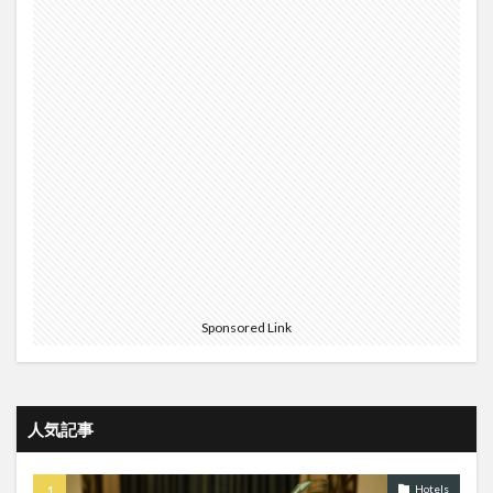
仁川空港
以遠権
以遠権路線
全日空
初就航
割引
北京
北米線復活
博物館
危ない航空会社
双方向ステイタスマッチ
取消
台北キャセイラウンジ
台北ラウンジ
台北桃園
名古屋
名古屋市交通局
国泰城の中の人
国鉄
変更
大韓航空
天罰
宿泊記
寝台個室
寝台車
市内バス
引退
成田
成田仁川
手数料
搭乗記
新ビジネスクラス
新規路線
新規開業ホテル
新路線
旅行
日本ヘリコプター
格安ビジネスクラス
殻無し
Sponsored Link
海外発券
激安ビジネスクラス
無料キャンペーン
無料宿泊
無料手荷物
特典旅行
異端児
相互ステイタスマッチ
移行ボーナス
空港鉄道
人気記事
美味い店
羽田
航空
航空会社
航空会社CM
英国航空
蟹カレー
裏技
Hotels