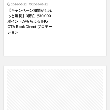
マリンドエアー
マルコポーロクラブ
2016-08-22
2016-08-22
マレーシア航空
マレーシア航空B737-800
【キャンペーン期間がしれ
マレーシア航空セール
マレーシア航空ビジネスクラス
っと延長】3滞在で30,000
ポイントがもらえる IHG
マンチェスター
ムンバイ
OTA Book Direct プロモー
メインキャビンエクストラ
メガクニンガン
ション
メルキュール
メンテン
やけっぱち
ヤワラート
ユーロトラベラー
ユナイテッド
ユナイテッド航空
ヨハネスブルグ
ライオンエアー
ラウンジ
ラオス航空
ラストフライト
リージョナル
リッツカールトン
ルーメット
レストラン
ロイヤルオーキッドシェラトン
ロサンゼルス
ロンドン
ワールドトラベラープラス
ワンワールド
上限
中古機
乗って残そうマレーシア航空
乗り継ぎ
乱気流
予約
予約画面
京成バス
京阪バス
仁川