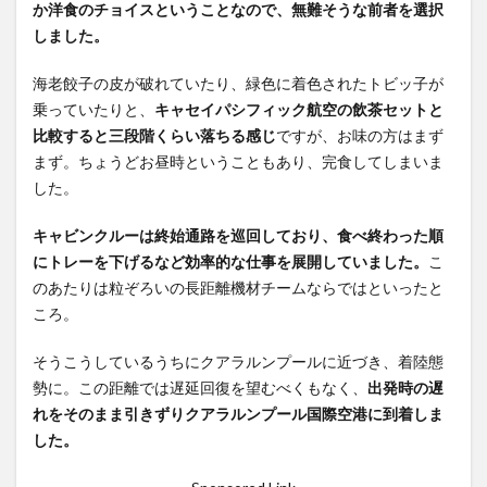
か洋食のチョイスということなので、無難そうな前者を選択
しました。
海老餃子の皮が破れていたり、緑色に着色されたトビッ子が
乗っていたりと、
キャセイパシフィック航空の飲茶セットと
比較すると三段階くらい落ちる感じ
ですが、お味の方はまず
まず。ちょうどお昼時ということもあり、完食してしまいま
した。
キャビンクルーは終始通路を巡回しており、食べ終わった順
にトレーを下げるなど効率的な仕事を展開していました。
こ
のあたりは粒ぞろいの長距離機材チームならではといったと
ころ。
そうこうしているうちにクアラルンプールに近づき、着陸態
勢に。この距離では遅延回復を望むべくもなく、
出発時の遅
れをそのまま引きずりクアラルンプール国際空港に到着しま
した。