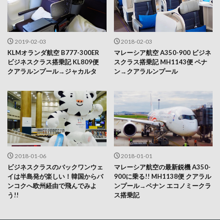
2019-02-03
2018-02-03
KLMオランダ航空 B777-300ER
マレーシア航空 A350-900 ビジネ
ビジネスクラス搭乗記 KL809便
スクラス搭乗記 MH1143便 ペナ
クアラルンプール→ジャカルタ
ン→クアラルンプール
2018-01-06
2018-01-01
ビジネスクラスのバックワンウェ
マレーシア航空の最新鋭機 A350-
イは半島発が楽しい！韓国からバ
900に乗る!! MH1138便 クアラル
ンコクへ欧州経由で飛んでみよ
ンプール→ペナン エコノミークラ
う!!
ス搭乗記