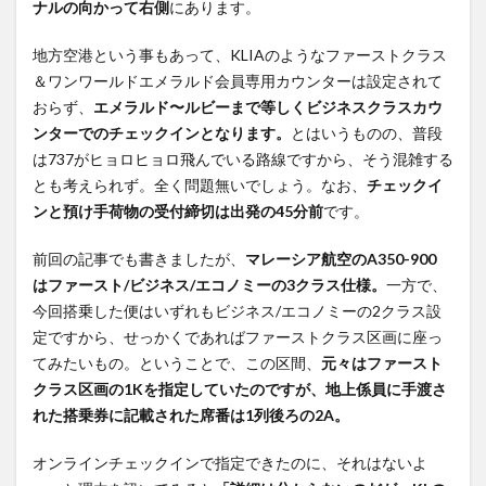
ナルの向かって右側
にあります。
イン
マレ
ーシ
地方空港という事もあって、KLIAのようなファーストクラス
ア航
＆ワンワールドエメラルド会員専用カウンターは設定されて
空の
おらず、
エメラルド〜ルビーまで等しくビジネスクラスカウ
「F
ンターでのチェックインとなります。
とはいうものの、普段
区画
は737がヒョロヒョロ飛んでいる路線ですから、そう混雑する
ビジ
とも考えられず。全く問題無いでしょう。なお、
チェックイ
ネス
ンと預け手荷物の受付締切は出発の45分前
です。
開
放」
前回の記事でも書きましたが、
はト
マレーシア航空のA350-900
リッ
はファースト/ビジネス/エコノミーの3クラス仕様。
一方で、
キ
今回搭乗した便はいずれもビジネス/エコノミーの2クラス設
ー！
定ですから、せっかくであればファーストクラス区画に座っ
てみたいもの。ということで、この区間、
元々はファースト
2
ペナ
クラス区画の1Kを指定していたのですが、地上係員に手渡さ
ン国際空
港のマレ
れた搭乗券に記載された席番は1列後ろの2A。
ーシア航
空指定ラ
オンラインチェックインで指定できたのに、それはないよ
ウンジ –