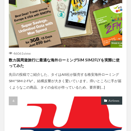
46061view
数カ国周遊旅行に最適な海外ローミングSIM SIM2FLYを実際に使
ってみた
先日の投稿でご紹介した、タイはAIS社が販売する格安海外ローミング
SIM "SIM-2-Fly" 。結構反響が大きく驚いています。痒いところに手が届
くようなこの商品、タイの会社が作っているため、要所要[…]
Airlines