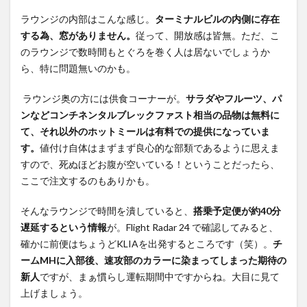
航空
ラウンジの内部はこんな感じ。
ターミナルビルの内側に存在
A350-
900 ビジ
する為、窓がありません。
従って、開放感は皆無。ただ、こ
ネスクラ
のラウンジで数時間もとぐろを巻く人は居ないでしょうか
ス搭乗記
ら、特に問題無いのかも。
MH1143
便 ペナ
ラウンジ奥の方には供食コーナーが。
サラダやフルーツ、パ
ン→クア
ンなどコンチネンタルブレックファスト相当の品物は無料に
ラルンプ
て、それ以外のホットミールは有料での提供になっていま
ールのま
す。
値付け自体はまずまず良心的な部類であるように思えま
とめ
すので、死ぬほどお腹が空いている！ということだったら、
ここで注文するのもありかも。
そんなラウンジで時間を潰していると、
搭乗予定便が約40分
遅延するという情報
が。Flight Radar 24 で確認してみると、
確かに前便はちょうどKLIAを出発するところです（笑）。
チ
ームMHに入部後、速攻部のカラーに染まってしまった期待の
新人
ですが、まぁ慣らし運転期間中ですからね。大目に見て
上げましょう。