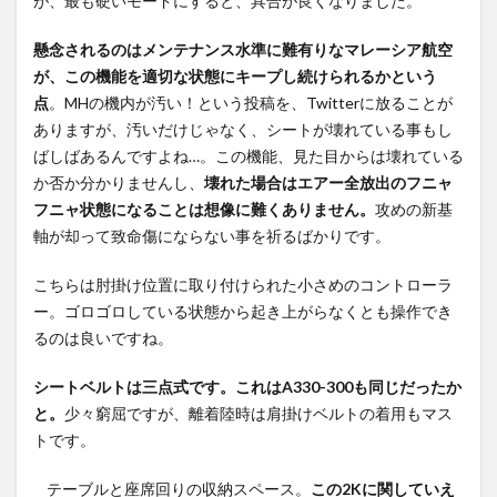
が、最も硬いモードにすると、具合が良くなりました。
懸念されるのはメンテナンス水準に難有りなマレーシア航空
が、この機能を適切な状態にキープし続けられるかという
点
。MHの機内が汚い！という投稿を、Twitterに放ることが
ありますが、汚いだけじゃなく、シートが壊れている事もし
ばしばあるんですよね…。この機能、見た目からは壊れている
か否か分かりませんし、
壊れた場合はエアー全放出のフニャ
フニャ状態になることは想像に難くありません。
攻めの新基
軸が却って致命傷にならない事を祈るばかりです。
こちらは肘掛け位置に取り付けられた小さめのコントローラ
ー。ゴロゴロしている状態から起き上がらなくとも操作でき
るのは良いですね。
シートベルトは三点式です。これはA330-300も同じだったか
と。
少々窮屈ですが、離着陸時は肩掛けベルトの着用もマス
トです。
テーブルと座席回りの収納スペース。
この2Kに関していえ