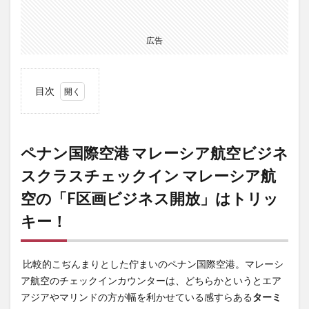
広告
目次
1
ペナ
ン国
ペナン国際空港 マレーシア航空ビジネ
際空
港
スクラスチェックイン マレーシア航
マレ
空の「F区画ビジネス開放」はトリッ
ーシ
ア航
キー！
空ビ
ジネ
スク
比較的こぢんまりとした佇まいのペナン国際空港。マレーシ
ラス
ア航空のチェックインカウンターは、どちらかというとエア
チェ
アジアやマリンドの方が幅を利かせている感すらある
ターミ
ック