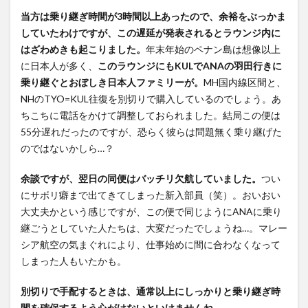
当方は乗り継ぎ時間が3時間以上あったので、余裕をぶっかま
していたわけですが、この遅延が発表されるとラウンジ内に
はざわめきも起こりました。
年末年始のペナン島は想像以上
に日本人が多く、
このラウンジにもKULでANAの羽田行きに
乗り継ぐとおぼしき日本人ファミリーが。
MH国内線区間と、
NHのTYO=KUL往復を別切りで購入しているのでしょう。あ
ちこちに電話をかけて調整しておられました。結局この便は
55分遅れだったのですが、恐らく彼らは問題無く乗り継げた
のではないかしら…？
余談ですが、翌日の同便はバッチリ欠航していました。
つい
にサボリ癖まで出てきてしまった新入部員（笑）。おいおい
大丈夫かという感じですが、この便で同じようにANAに乗り
継ごうとしていた人たちは、大変だったでしょうね…。マレー
シア航空の気まぐれにより、仕事始めに間に合わなくなって
しまった人もいたかも。
別切りで手配するときは、通常以上にしっかりと乗り継ぎ時
間を確保するよう心がけないといけませんね。