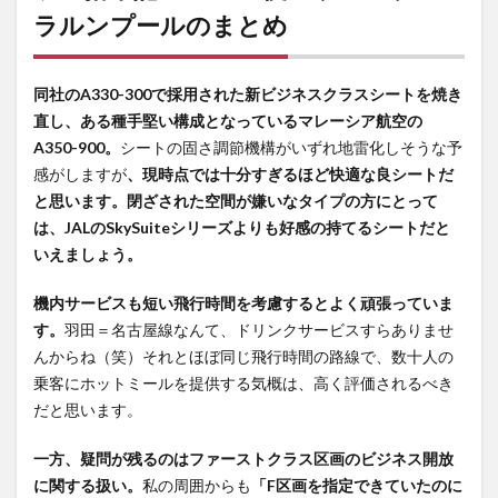
ラルンプールのまとめ
同社のA330-300で採用された新ビジネスクラスシートを焼き
直し、ある種手堅い構成となっているマレーシア航空の
A350-900。
シートの固さ調節機構がいずれ地雷化しそうな予
感がしますが
、現時点では十分すぎるほど快適な良シートだ
と思います。閉ざされた空間が嫌いなタイプの方にとって
は、JALのSkySuiteシリーズよりも好感の持てるシートだと
いえましょう。
機内サービスも短い飛行時間を考慮するとよく頑張っていま
す。
羽田＝名古屋線なんて、ドリンクサービスすらありませ
んからね（笑）それとほぼ同じ飛行時間の路線で、数十人の
乗客にホットミールを提供する気概は、高く評価されるべき
だと思います。
一方、疑問が残るのはファーストクラス区画のビジネス開放
に関する扱い。
私の周囲からも
「F区画を指定できていたのに