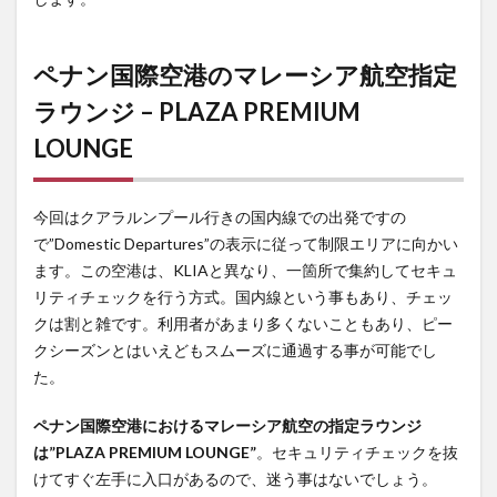
さが
調節
でき
ペナン国際空港のマレーシア航空指定
るユ
ニー
ラウンジ – PLAZA PREMIUM
クな
LOUNGE
仕様
4
マ
レーシア
今回はクアラルンプール行きの国内線での出発ですの
航空
で”Domestic Departures”の表示に従って制限エリアに向かい
A350-
ます。この空港は、KLIAと異なり、一箇所で集約してセキュ
900
リティチェックを行う方式。国内線という事もあり、チェッ
MH1143
クは割と雑です。利用者があまり多くないこともあり、ピー
便 国内
線ビジネ
クシーズンとはいえどもスムーズに通過する事が可能でし
スクラス
た。
機内サー
ビス
ペナン国際空港におけるマレーシア航空の指定ラウンジ
は”PLAZA PREMIUM LOUNGE”
。セキュリティチェックを抜
5
マ
けてすぐ左手に入口があるので、迷う事はないでしょう。
レーシア