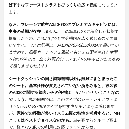
ば下手なファーストクラスもびっくりの広々収納
になってい
ます。
なお、マレーシア航空A350-900のプレミアムキャビンには、
中央の荷棚が存在しません。
上の写真は2Kに着席した状態で
撮影したもの。これだけでも大分機内が広く感じるのが面白
いですね。
（この記事は、JALのB787-8(SS8)の1Aで書いてい
ますので、高級ネットカフェ風味ともいえる閉ざされた空間
を持つSS8とは、全く対照的なコンセプトのキャビンだと改め
て感じさせられます）
シートクッションの固さ調節機構以外は無難にまとまったこ
のシート。基本仕様が変更されていない所をみると、改装後
のA330に関する顧客からの評判は上々だったということなの
でしょう。
私の周囲では、このタイプのシートレイアウトよ
りもCirrusやSS7/8/9タイプを推す声が多いように感じます
が、
家族での移動が多いイスラム圏の特性を考慮すると、MH
としてはベストチョイスなのかも。
単身客からグループ客ま
で、様々な人数での利用に対応できますからね。