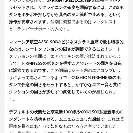
とシンプルな作り。
UPRIGHT,RELAX,SLEEPの三モードがプ
リセットされ、リクライニング確度を調節するには、この3ボ
タンをポチポチ押しながら具合の良い箇所で止める、という
操作が要求されます。
個別に調整できるのはレッグレスト
と、ランバーサポートのみです。
マレーシア航空A350-900のビジネスクラス座席で最も特徴的
なのは、シートクッションの固さが調節できること！
シート
クッションの表面に、エアパッキンの層が仕込まれているよ
うで、 F
IRMNESSのボタンを押すことでシートの固さを自在
に調節できるのです。
この調節はシート内のエアコンプレッ
サによって為されているようで、
CUSHION FIRMNESSのボ
タンで任意の固さをセットすると、かすかなエアー音と共に
クッションの固さが少しずつ変化していく
のが感じられま
す。
デフォルトの状態だと京急新1000系や600/1500系更新車のロ
ングシートを彷彿させる、ムニュムニュした感触
で…これは長
距離を乗るにあたって如何なものだろうと考えていました