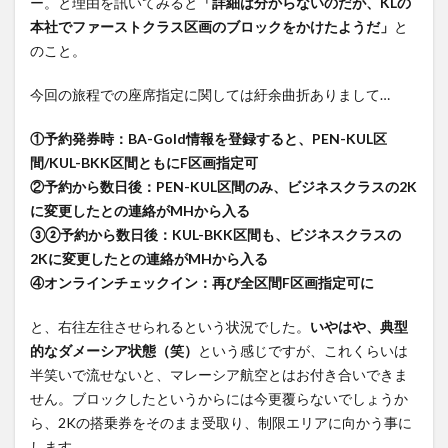
ー。と理由を訊いてみると
「詳細は分からないのだが、KLの
PLAZA
本社でファーストクラス区画のブロックをかけたようだ」
と
PREMIUM
のこと。
LOUNGE
3
今回の旅程での座席指定に関しては紆余曲折ありまして…
マレ
ーシ
①予約発券時：BA-Gold情報を登録すると、PEN-KUL区
ア航
間/KUL-BKK区間ともにF区画指定可
空
②予約から数日後：PEN-KUL区間のみ、ビジネスクラスの2K
A350-
に変更したとの連絡がMHから入る
900
③②予約から数日後：KUL-BKK区間も、ビジネスクラスの
ビジ
2Kに変更したとの連絡がMHから入る
ネス
④オンラインチェックイン：再び全区間F区画指定可に
クラ
スシ
と、右往左往させられるという状況でした。
ート
いやはや、典型
シー
的なダメーシア状態（笑）
という感じですが、これくらいは
トク
半笑いで流せないと、マレーシア航空とはお付き合いできま
ッシ
せん。ブロックしたというからには今更覆らないでしょうか
ョン
ら、2Kの搭乗券をそのまま受取り、制限エリアに向かう事に
の固
します。