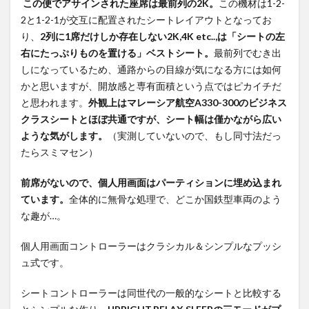
この便でアサインされた座席は最前列の2K。
この機材は1-2-
2と1-2-1が交互に配置されたシートレイアウトとなってお
り、
2列に1席だけしか存在しない2K,4K etc..,は「シートの左
右にたっぷりものを置ける」ベストシート。
最前列でむき出
しになっているため、通路からの目線が気になる方には如何
かと思いますが、開放感と専有面積という点ではピカイチだ
と思われます。
外観上はマレーシア航空A330-300のビジネス
クラスシートとほぼ共通ですが、シート幅は僅かながら広い
ような気がします。
（実測していないので、もし同寸法だっ
たらスミマセン）
前席がないので、個人用画面はパーティションに埋め込まれ
ています。
全体的に無骨な処理で、どこか国鉄型車両のよう
な趣が…。
個人用画面コントローラーはクラシカル＆シンプルなプッシ
ュ式です。
シートコントローラーは同世代の一般的なシートと比較する