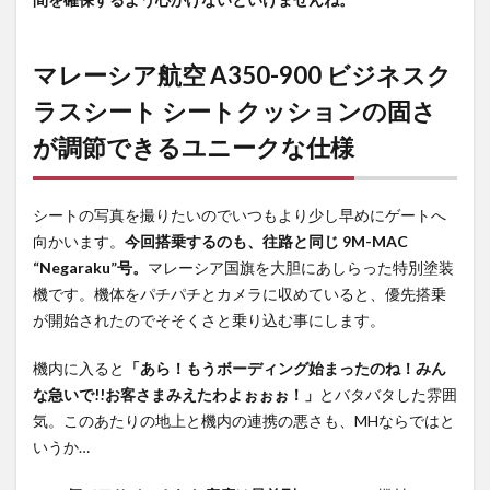
マレーシア航空 A350-900 ビジネスク
ラスシート シートクッションの固さ
が調節できるユニークな仕様
シートの写真を撮りたいのでいつもより少し早めにゲートへ
向かいます。
今回搭乗するのも、往路と同じ 9M-MAC
“Negaraku”号。
マレーシア国旗を大胆にあしらった特別塗装
機です。機体をパチパチとカメラに収めていると、優先搭乗
が開始されたのでそそくさと乗り込む事にします。
機内に入ると
「あら！もうボーディング始まったのね！みん
な急いで!!お客さまみえたわよぉぉぉ！」
とバタバタした雰囲
気。このあたりの地上と機内の連携の悪さも、MHならではと
いうか…