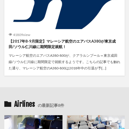
41809view
【2017年8-9月限定】マレーシア航空のエアバスA380が東京成
田/ソウル仁川線に期間限定就航！
マレーシア航空のエアバスA380-800が、クアラルンプール＝東京成田
線/ソウル仁川線に期間限定で就航するようです。こちらの記事でも触れ
た通り、マレーシア航空のA380-800は2018年中の引退が予[…]
Airlines
の最新記事8件