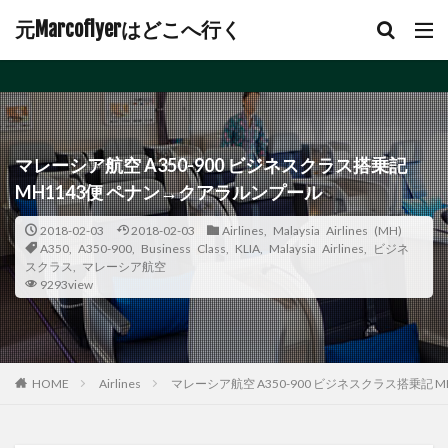
元Marcoflyerはどこへ行く
マレーシア航空 A350-900 ビジネスクラス搭乗記
MH1143便 ペナン→クアラルンプール
2018-02-03
2018-02-03
Airlines
,
Malaysia Airlines (MH)
A350
,
A350-900
,
Business Class
,
KLIA
,
Malaysia Airlines
,
ビジネ
スクラス
,
マレーシア航空
9293view
Airlines
マレーシア航空 A350-900 ビジネスクラス搭乗記 
HOME