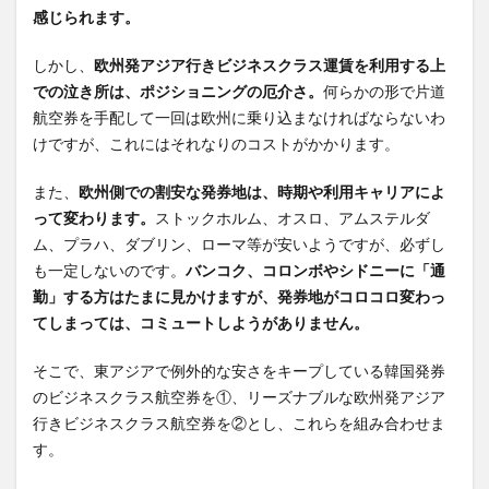
クワ
感じられます。
ンウ
ェイ
しかし、
欧州発アジア行きビジネスクラス運賃を利用する上
はあ
での泣き所は、ポジショニングの厄介さ。
何らかの形で片道
の半
航空券を手配して一回は欧州に乗り込まなければならないわ
島発
けですが、これにはそれなりのコストがかかります。
が楽
し
また、
い！
欧州側での割安な発券地は、時期や利用キャリアによ
韓国
って変わります。
ストックホルム、オスロ、アムステルダ
から
ム、プラハ、ダブリン、ローマ等が安いようですが、必ずし
バン
も一定しないのです。
バンコク、コロンボやシドニーに「通
コク
勤」する方はたまに見かけますが、発券地がコロコロ変わっ
へ欧
てしまっては、コミュートしようがありません。
州経
由で
そこで、東アジアで例外的な安さをキープしている韓国発券
飛ん
のビジネスクラス航空券を①、リーズナブルな欧州発アジア
でみ
よ
行きビジネスクラス航空券を②とし、これらを組み合わせま
う!!
す。
のま
とめ