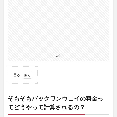
広告
目次
1
そも
そも
そもそもバックワンウェイの料金っ
バッ
クワ
てどうやって計算されるの？
ンウ
ェイ