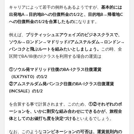
の料
キャリアによって若干の例外もあるようですが、
基本的には
金っ
出発地A→目的地Bへの往復料金の1/2と、目的地B→帰着地C
てど
への往復料金の1/2を合算したもの
になります。
うや
って
例えば、
ブリティッシュエアウェイズのビジネスクラスで、
計算
ソウル→ロンドン→マドリッド//アムステルダム→ロンドン→
され
る
バンコクと飛ぶルートを組みたいとしましょう。
この時、全
の？
区間でBA/IB便のIクラスを利用する場合の運賃は
2
①ソウル発マドリッド往復のBA-Iクラス往復運賃
この
（ILX7Y6T0）の1/2
よう
②アムステルダム発バンコク往復のBA-Iクラス往復運賃
なバ
(INCSALE）の1/2
ック
ワン
ウェ
を合算する事で計算されます。このため、
①②それぞれのポ
イル
ーションを、いかに割安な組み合わせにできるかが、旅程全
ート
体としてのお値打ち度を決定づける
といえるでしょう。
を組
むメ
なお、このような
コンビネーションの可否は、運賃規則内の