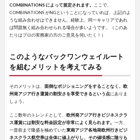
リッ
COMBINATIONS によって規定されます。
ここで、
トを
COMBINATIONS がNGということになっていれば、上記のよ
考え
うな組み合わせはできません。経験上、同一キャリアであれ
てみ
ば問題無く組み合わせられる場合が多いようです。（このあ
る
たりはプロの実務家の方のご意見を伺いたく！）
3
実際
には
このようなバックワンウェイルート
どん
を組むメリットを考えてみる
な料
金が
出て
く
そのメリットは、
面倒なポジショニングをすることなく、欧
る…？
州発アジア行き運賃の割安さを享受できるという点
にありま
しょう。
4
ビジ
ここ数年のトレンドとして、
欧州発アジア行きビジネスクラ
ネス
ス運賃には割安な料金設定が非常によく見られます。
一方、
クラ
スの
一昔前まで隆盛を極めていた
東南アジア各地発欧州行きビジ
バッ
ネスクラス航空券は全体に値上がりし、その値頃感に陰りも