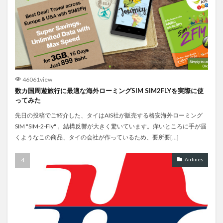
46061view
数カ国周遊旅行に最適な海外ローミングSIM SIM2FLYを実際に使
ってみた
先日の投稿でご紹介した、タイはAIS社が販売する格安海外ローミング
SIM "SIM-2-Fly" 。結構反響が大きく驚いています。痒いところに手が届
くようなこの商品、タイの会社が作っているため、要所要[…]
Airlines