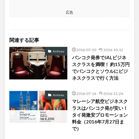
広告
関連する記事
2016-07-30
2016-10-12
Airlines
バンコク発券でJALビジネ
スクラスを満喫！ 約15万円
でバンコクとソウルにビジ
ネスクラスで行く方法
2016-07-16
2016-11-26
Airlines
マレーシア航空ビジネスク
ラスはバンコク発が安い！
タイ発激安プロモーション
料金（2016年7月27日ま
で）