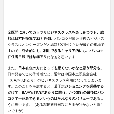
全区間においてガッツリビジネスクラスを楽しみつつも、総
額は日本円換算で22万円強。
バンコク発欧州往復のビジネス
クラスはオンシーズンだと総額30万円くらいが最近の相場で
すので、
料金的にも、利用できるキャリア的にも、バンコク
在住者目線では結構アリ
だなぁと思います。
また、
日本在住の方にとっても悪くないかなと思う部分も。
日本発券でこの予算感だと、通常は中国本土系航空会社
（CA/MUあたり）のビジネスクラス利用になってしまいま
す。このことを考慮すると、
若干ポジショニングを調整する
だけで、BA/AY/TK/EYあたりに乗れ、かつ旅行の最後にバン
コクで一休みできるというのはそれなりのバリュー
であるよ
うに思います。（ある程度旅行日程に自由が利かないと厳し
いですが）