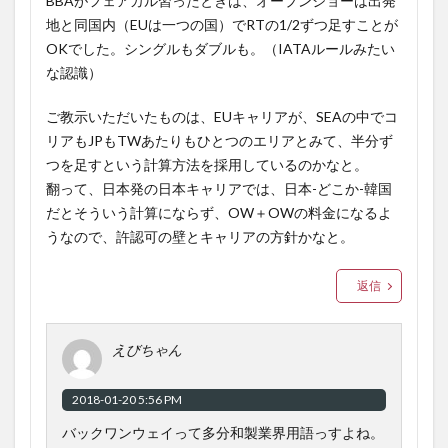
BBAがフェアカル習ったときは、オープンジョーは出発
地と同国内（EUは一つの国）でRTの1/2ずつ足すことが
OKでした。シングルもダブルも。（IATAルールみたい
な認識）
ご教示いただいたものは、EUキャリアが、SEAの中でコ
リアもJPもTWあたりもひとつのエリアとみて、半分ず
つを足すという計算方法を採用しているのかなと。
翻って、日本発の日本キャリアでは、日本-どこか-韓国
だとそういう計算にならず、OW＋OWの料金になるよ
うなので、許認可の壁とキャリアの方針かなと。
返信
えびちゃん
2018-01-20 5:56 PM
バックワンウェイって多分和製業界用語っすよね。