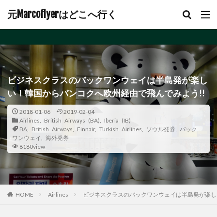
元Marcoflyerはどこへ行く
ビジネスクラスのバックワンウェイは半島発が楽し
い！韓国からバンコクへ欧州経由で飛んでみよう!!
2018-01-06
2019-02-04
Airlines
,
British Airways (BA)
,
Iberia (IB)
BA
,
British Airways
,
Finnair
,
Turkish Airlines
,
ソウル発券
,
バック
ワンウェイ
,
海外発券
8180view
Airlines
ビジネスクラスのバックワンウェイは半島発が楽し
HOME