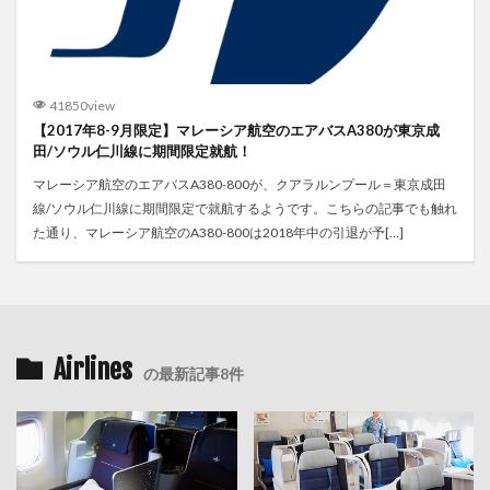
41850view
【2017年8-9月限定】マレーシア航空のエアバスA380が東京成
田/ソウル仁川線に期間限定就航！
マレーシア航空のエアバスA380-800が、クアラルンプール＝東京成田
線/ソウル仁川線に期間限定で就航するようです。こちらの記事でも触れ
た通り、マレーシア航空のA380-800は2018年中の引退が予[…]
Airlines
の最新記事8件