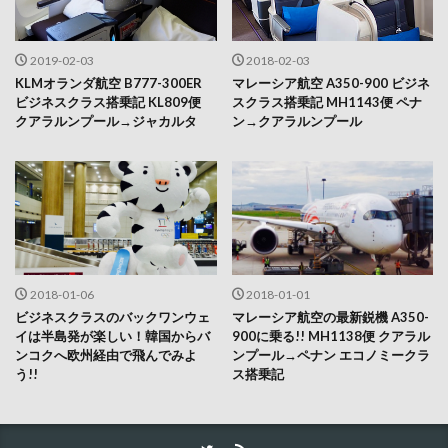
2019-02-03
2018-02-03
KLMオランダ航空 B777-300ER
マレーシア航空 A350-900 ビジネ
ビジネスクラス搭乗記 KL809便
スクラス搭乗記 MH1143便 ペナ
クアラルンプール→ジャカルタ
ン→クアラルンプール
2018-01-06
2018-01-01
ビジネスクラスのバックワンウェ
マレーシア航空の最新鋭機 A350-
イは半島発が楽しい！韓国からバ
900に乗る!! MH1138便 クアラル
ンコクへ欧州経由で飛んでみよ
ンプール→ペナン エコノミークラ
う!!
ス搭乗記