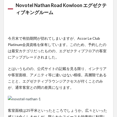
Road
Novotel Nathan Road Kowloon エグゼクテ
Kowloon
ィブキングルーム
エグゼク
ティブキ
ングルー
ム
今月末で有効期間が切れてしまいますが、Accor Le Club
2
Platinum会員資格を保有しています。このため、予約したの
Novotel
は最安カテゴリだったものの、エグゼクティブフロアの客室
Nathan
にアップグレードされました。
Road
Kowloon
とはいうものの、公式サイトの記載を見る限り、インテリア
エグゼク
ティブキ
や客室面積、アメニティ等に違いはない模様。高層階である
ングルー
ことと、エグゼクティブラウンジアクセスが付くことのみ
ム 浴室
が、通常客室との間の差異になります。
3
Novotel
Nathan
客室面積は25平米といったところでしょうか。広々といった
Road
感じは全くしませんが、限られたスペースを効率的に利用し
Kowloon