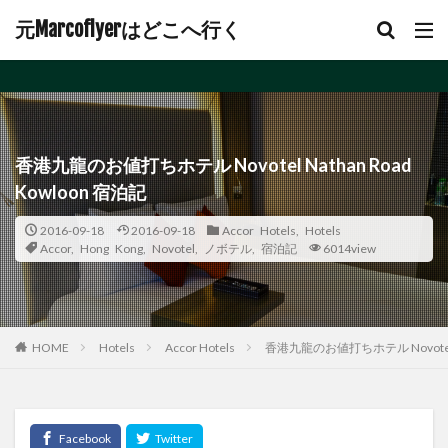
元Marcoflyerはどこへ行く
香港九龍のお値打ちホテル Novotel Nathan Road
Kowloon 宿泊記
2016-09-18
2016-09-18
Accor Hotels
,
Hotels
Accor
,
Hong Kong
,
Novotel
,
ノボテル
,
宿泊記
6014view
Hotels
Accor Hotels
香港九龍のお値打ちホテル Novotel Na
HOME