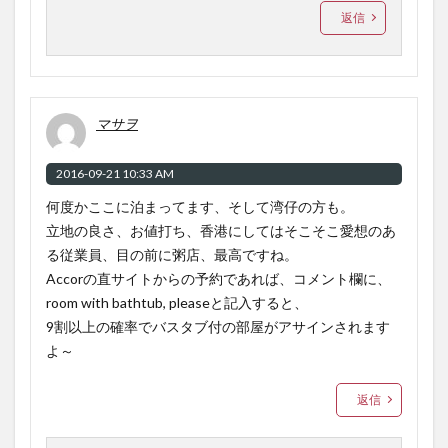
返信
マサヲ
2016-09-21 10:33 AM
何度かここに泊まってます、そして湾仔の方も。
立地の良さ、お値打ち、香港にしてはそこそこ愛想のあ
る従業員、目の前に粥店、最高ですね。
Accorの直サイトからの予約であれば、コメント欄に、
room with bathtub, pleaseと記入すると、
9割以上の確率でバスタブ付の部屋がアサインされます
よ～
返信