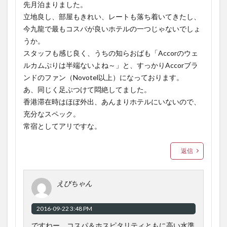
先月泊まりました。
立地良し、部屋もきれい、レートも落ち着いてきたし、
今九龍で最もコスパが良いホテルの一つじゃないでしょ
うか。
スタッフも感じ良く、うちの知らおばも「Accorのウェ
ルカムぷりは半端ないよね～」と、すっかりAccorブラ
ンドのファン（Novotel以上）になっております。
あ、同じく足ぶつけて悶絶してました。
香港滞在時はほぼ外出、あんまりホテルにいないので、
充分なスペック。
常宿としてアリですな。
返信
えびちゃん
2016-09-22 3:48 PM
ですねー。コスパ＆ホスピタリティともに高い水準