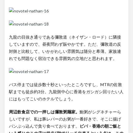
九龍の目抜き通りである彌敦道（ネイザン・ロード）に隣接
していますので、昼夜問わず賑やかです。ただ、彌敦道の反
対側と比較して、いかがわしい雰囲気は随分と希薄。家族連
れでも問題なく宿泊できる雰囲気の立地だと思われます。
バス停までは徒歩数十秒といったところですし、MTRの佐敦
駅までも徒歩約3分。九龍側中心に香港をガシガシ回りたい人
にはもってこいのホテルでしょう。
周辺飲食店での一押しは彌敦粥麺家。
鮑粥がシグネチャーら
しいですが、私は豚レバーのお粥が一番好きで、そこに揚げ
パンぶっ込んで貪り食べております。
ビバ・香港の朝ご飯と