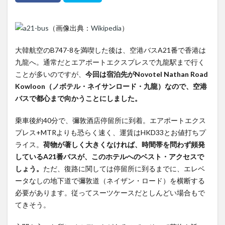
（画像出典：
Wikipedia
）
大韓航空のB747-8を満喫した後は、空港バスA21番で香港は
九龍へ。通常だとエアポートエクスプレスで九龍駅まで行く
ことが多いのですが、
今回は宿泊先がNovotel Nathan Road
Kowloon（ノボテル・ネイサンロード・九龍）なので、空港
バスで都心まで向かうことにしました。
乗車後約40分で、彌敦酒店停留所に到着。エアポートエクス
プレス+MTRよりも恐らく速く、運賃はHKD33とお値打ちプ
ライス。
荷物が著しく大きくなければ、時間帯を問わず頻発
しているA21番バスが、このホテルへのベスト・アクセスで
しょう。
ただ、復路に関しては停留所に到るまでに、エレベ
ータなしの地下道で彌敦道（ネイザン・ロード）を横断する
必要があります。従ってスーツケースだとしんどい場合もで
てきそう。