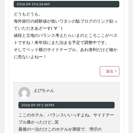
2016-09-19 6:36 AM
どうもどうも。
海外旅行の経験値が低いワタシの駄ブログのリンク貼っ
ていただきあざーす( ´∀｀)
値段と立地のバランス考えたらいまのところここがベス
トですね！来年頭にまた泊まる予定で調整中です。
そしてベッド横のサイドテーブル、あれ便利だけど確か
に危ないよねー！
返信
えびちゃん
2016-09-19 1:18 PM
ここのホテル、バランスいいっすよね。サイドテー
ブル痛かったけど…笑
最後の一泊だけこのホテルが満室で、湾仔の