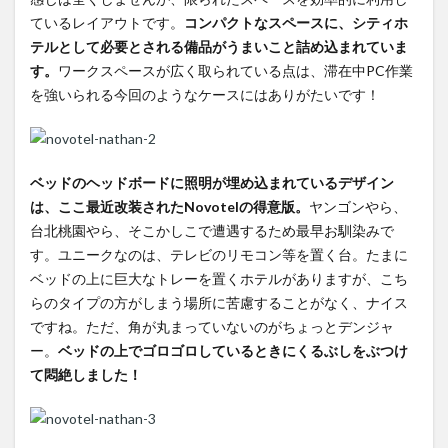
エグゼク
ているレイアウトです。
コンパクトなスペースに、シティホ
ティブラ
テルとして必要とされる備品がうまいこと詰め込まれていま
ウンジ朝
す。
ワークスペースが広く取られている点は、滞在中PC作業
食
を強いられる今回のようなケースにはありがたいです！
4
Novotel
Nathan
ベッドのヘッドボードに照明が埋め込まれているデザイン
Road
Kowloon
は、ここ最近改装されたNovotelの得意版。
ヤンゴンやら、
周辺環境
台北桃園やら、そこかしこで遭遇するため最早お馴染みで
す。ユニークなのは、テレビのリモコン等を置く台。たまに
5
ベッドの上に巨大なトレーを置くホテルがありますが、こち
Novotel
らのタイプの方がしまう場所に苦慮することがなく、ナイス
Nathan
Road
ですね。ただ、角が丸まっていないのがちょっとデンジャ
Kowloon
ー。
ベッドの上でゴロゴロしているときにくるぶしをぶつけ
のまとめ
て悶絶しました！