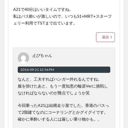
A21で40分はいいタイムですね。
私はバス酔いが激しいので、いつもS1+MRT+スターフ
ェリー利用でTSTまで出ています。
返信
えびちゃん
2016-09-21 12:56 PM
なんと、工夫すればハンガー外れるんですね。
服を掛けたあと、もう一度知恵の輪逆Verに挑戦し
なければならないのが難点でしょうか笑
今回乗ったA21は結構走り屋でした。香港のバスっ
て2階建てなのにコーナリングとかグイグイです。
確かに車酔いする人には厳しい乗り物かも。。