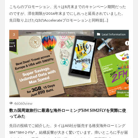
こちらのプロモーション、元々は8月末までのキャンペーン期間だった
のですが、滞在期限が2016年末までにしれっと延長されていました。
先日取り上げたQ3のAccelerateプロモーションと同時並[…]
Local Information
46060view
数カ国周遊旅行に最適な海外ローミングSIM SIM2FLYを実際に使
ってみた
先日の投稿でご紹介した、タイはAIS社が販売する格安海外ローミング
SIM "SIM-2-Fly" 。結構反響が大きく驚いています。痒いところに手が届