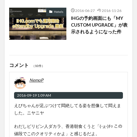
2016-06-27
2016-11-26
Hotels
IHGの予約画面にも「MY
CUSTOM UPGRADE」が表
示されるようになった件
コメント
（10件）
NemoP
2016-09-19 1:09 AM
えびちゃんが足ぶつけて悶絶してる姿を想像して悶えま
した。ニヤニヤ
わだしピリピン人ダカラ、香港朝食くうと「(･д･)ﾁｯ この
値段でこのクオリティかよ」と感じるだよ。